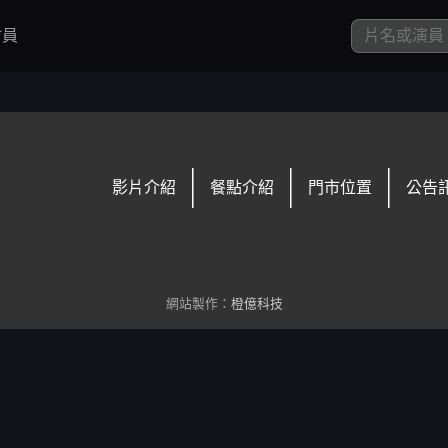
員
影片介紹
餐點介紹
門市位置
公告
網站製作：
橙億科技