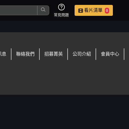
看片清單
0
常見問題
這是您本次要看的影片
訊息
聯絡我們
招募菁英
公司介紹
會員中心
去敲定看片時間