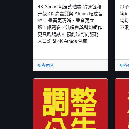
4K Atmos 沉浸式體驗 精選包廂
電子
升級 4K 高畫質與 Atmos 環繞音
均每
效。 畫面更清晰、聲音更立
均每
體，讓電影、演唱會與科幻鉅作
不限
更具臨場感。 預約時可向服務
人員詢問 4K Atmos 包廂
更多內容
更多