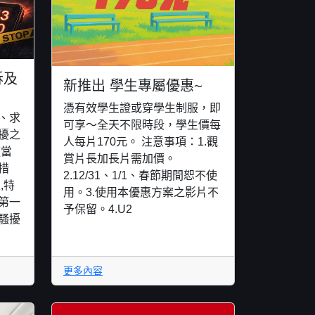
訴及
新推出 學生專屬優惠~
憑有效學生證或穿學生制服，即
、求
可享～全天不限時段，學生價每
擾之
人每片170元。 注意事項：1.觀
適當
賞片長加長片需加價。
措
2.12/31、1/1、春節期間恕不使
,特
用。3.使用本優惠方案之影片不
第一
予保留。4.U2
騷擾
更多內容