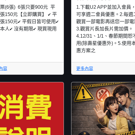
票(6張) 6張只要900元 平
1.下載U2 APP並加入會員
張150元【立即購買】 ✔ 平
可享週二會員優惠。2.每週
張150元✔ 平假日皆可使用✔
觀賞一部電影再送您一部電
本人✔ 沒有期限✔ 現買現用
3.觀賞片長加長片需加價。
4.12/31、1/1、春節期間
用(除壽星優惠外)。5.使用
惠方案之
內容
更多內容