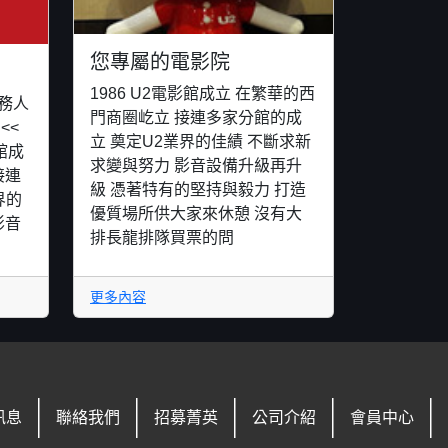
您專屬的電影院
1986 U2電影館成立 在繁華的西
務人
門商圈屹立 接連多家分館的成
<<
立 奠定U2業界的佳績 不斷求新
館成
求變與努力 影音設備升級再升
接連
級 憑著特有的堅持與毅力 打造
界的
優質場所供大家來休憩 沒有大
影音
排長龍排隊買票的問
更多內容
訊息
聯絡我們
招募菁英
公司介紹
會員中心