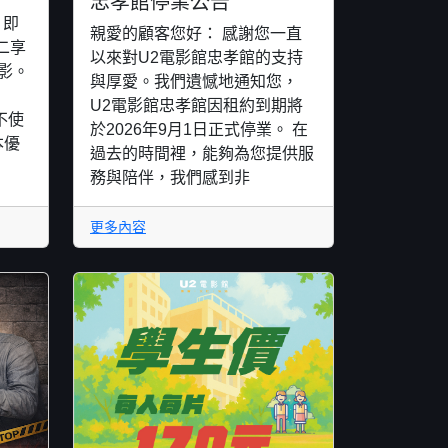
忠孝館停業公告
，即
親愛的顧客您好： 感謝您一直
二享
以來對U2電影館忠孝館的支持
影。
與厚愛。我們遺憾地通知您，
U2電影館忠孝館因租約到期將
恕不使
於2026年9月1日正式停業。 在
本優
過去的時間裡，能夠為您提供服
務與陪伴，我們感到非
更多內容