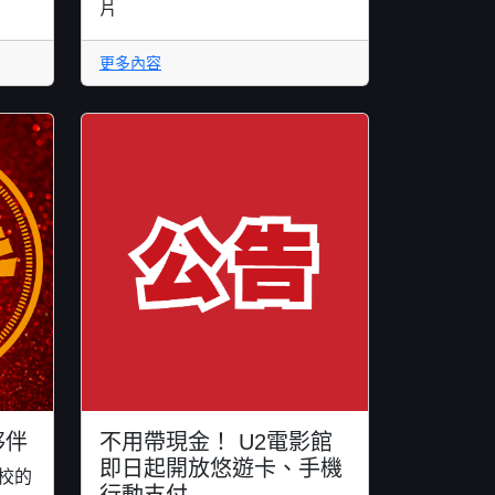
片
更多內容
夥伴
不用帶現金！ U2電影館
即日起開放悠遊卡、手機
校的