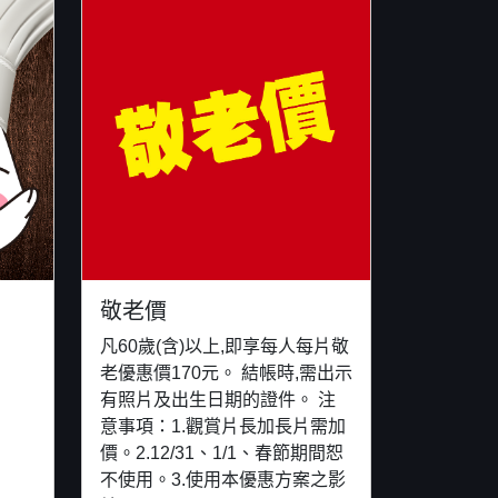
敬老價
凡60歲(含)以上,即享每人每片敬
老優惠價170元。 結帳時,需出示
有照片及出生日期的證件。 注
意事項：1.觀賞片長加長片需加
價。2.12/31、1/1、春節期間恕
不使用。3.使用本優惠方案之影