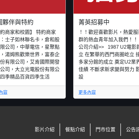
園夥伴與特約
菁英招募中
約商家和校園】 特約商家
！！歡迎喜歡影片，熱愛服
：士子如林聯名卡，倉和股
群的熱血青年加入我們！！ 
限公司，中華電信，星聚點
公司介紹>> 1987 U2電影
V，湯姆熊歡樂世界，富泰企
立 在繁華的西門商圈屹立 
份有限公司，艾肯國際開發
多家分館的成立 奠定U2業
公司，大立光電股份有限公
佳績 不斷求新求變與努力 
四季精品百貨四季生活
設
內容
更多內容
影片介紹
餐點介紹
門市位置
公告