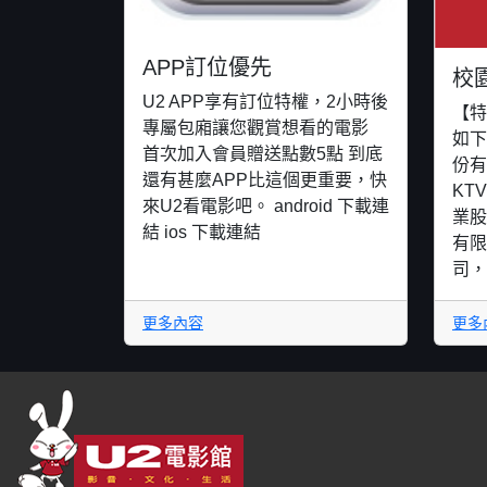
APP訂位優先
校
U2 APP享有訂位特權，2小時後
【特
專屬包廂讓您觀賞想看的電影
如下
首次加入會員贈送點數5點 到底
份有
還有甚麼APP比這個更重要，快
KT
來U2看電影吧。 android 下載連
業股
結 ios 下載連結
有限
司，
更多內容
更多