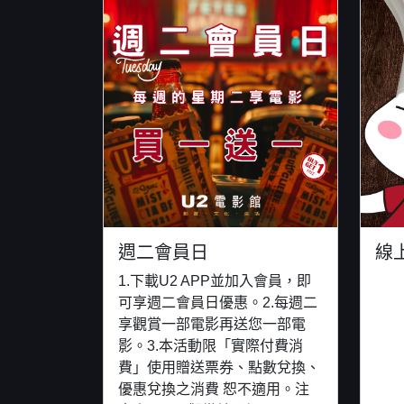
週二會員日
線上
1.下載U2 APP並加入會員，即
可享週二會員日優惠。2.每週二
享觀賞一部電影再送您一部電
影。3.本活動限「實際付費消
費」使用贈送票券、點數兌換、
優惠兌換之消費 恕不適用。注