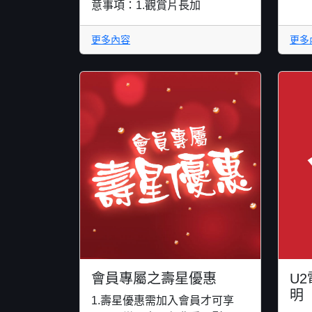
意事項：1.觀賞片長加
更多內容
更多
會員專屬之壽星優惠
U
明
1.壽星優惠需加入會員才可享